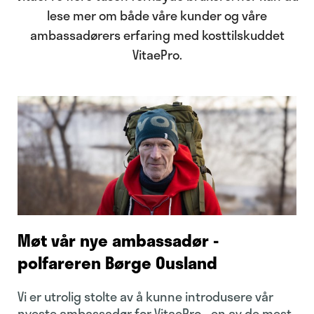
lese mer om både våre kunder og våre
ambassadørers erfaring med kosttilskuddet
VitaePro.
Møt vår nye ambassadør -
polfareren Børge Ousland
Vi er utrolig stolte av å kunne introdusere vår
nyeste ambassadør for VitaePro - en av de mest