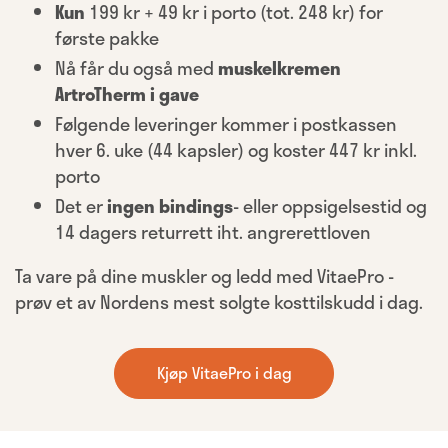
Kun
199 kr + 49 kr i porto (tot. 248 kr) for
første pakke
Nå får du også med
muskelkremen
ArtroTherm i gave
Følgende
leveringer kommer i postkassen
hver 6. uke (44 kapsler) og koster 447 kr inkl.
porto
Det er
ingen bindings
- eller oppsigelsestid og
14 dagers returrett iht. angrerettloven
Ta vare på dine muskler og ledd med VitaePro -
prøv et av Nordens mest solgte kosttilskudd i dag.
Kjøp VitaePro i dag