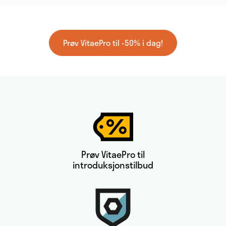
Prøv VitaePro til -50% i dag!
Prøv VitaePro til
introduksjonstilbud